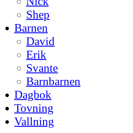
Nick
Shep
Barnen
David
Erik
Svante
Barnbarnen
Dagbok
Tovning
Vallning