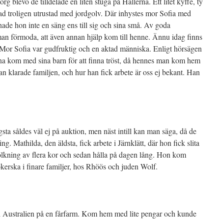
levo de tilldelade en liten stuga på Hallerna. Ett litet kyffe, ty
tad troligen utrustad med jordgolv. Där inhystes mor Sofia med
 hade hon inte en säng ens till sig och sina små. Av goda
an förmoda, att även annan hjälp kom till henne. Ännu idag finns
. Mor Sofia var gudfruktig och en aktad människa. Enligt hörsägen
nna kom med sina barn för att finna tröst, då hennes man kom hem
n klarade familjen, och hur han fick arbete är oss ej bekant. Han
ta såldes väl ej på auktion, men näst intill kan man säga, då de
g. Mathilda, den äldsta, fick arbete i Järnklätt, där hon fick slita
ölkning av flera kor och sedan hålla på dagen lång. Hon kom
okerska i finare familjer, hos Rhöös och juden Wolf.
 i Australien på en fårfarm. Kom hem med lite pengar och kunde