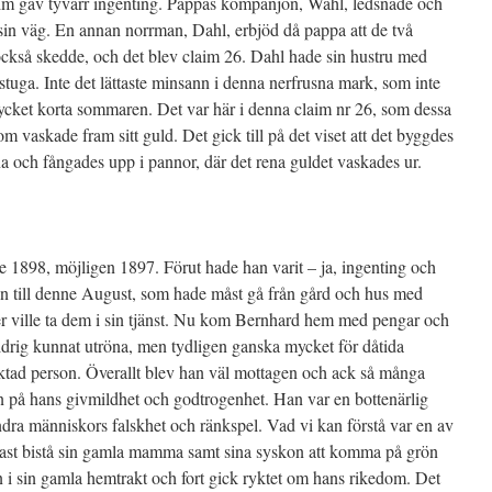
aim gav tyvärr ingenting. Pappas kompanjon, Wahl, ledsnade och
ne sin väg. En annan norrman, Dahl, erbjöd då pappa att de två
också skedde, och det blev claim 26. Dahl hade sin hustru med
 stuga. Inte det lättaste minsann i denna nerfrusna mark, som inte
cket korta sommaren. Det var här i denna claim nr 26, som dessa
vaskade fram sitt guld. Det gick till på det viset att det byggdes
na och fångades upp i pannor, där det rena guldet vaskades ur.
ige 1898, möjligen 1897. Förut hade han varit – ja, ingenting och
son till denne August, som hade måst gå från gård och hus med
er ville ta dem i sin tjänst. Nu kom Bernhard hem med pengar och
ldrig kunnat utröna, men tydligen ganska mycket för dåtida
ktad person. Överallt blev han väl mottagen och ack så många
an på hans givmildhet och godtrogenhet. Han var en bottenärlig
ndra människors falskhet och ränkspel. Vad vi kan förstå var en av
enast bistå sin gamla mamma samt sina syskon att komma på grön
n i sin gamla hemtrakt och fort gick ryktet om hans rikedom. Det