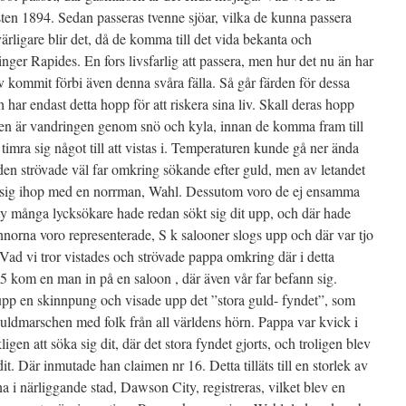
sten 1894. Sedan passeras tvenne sjöar, vilka de kunna passera
värligare blir det, då de komma till det vida bekanta och
ger Rapides. En fors livsfarlig att passera, men hur det nu än har
liv kommit förbi även denna svåra fälla. Så går färden för dessa
ar endast detta hopp för att riskera sina liv. Skall deras hopp
gen är vandringen genom snö och kyla, innan de komma fram till
timra sig något till att vistas i. Temperaturen kunde gå ner ända
den strövade väl far omkring sökande efter guld, men av letandet
git sig ihop med en norrman, Wahl. Dessutom voro de ej ensamma
ty många lycksökare hade redan sökt sig dit upp, och där hade
nnorna voro representerade, S k salooner slogs upp och där var tjo
 Vad vi tror vistades och strövade pappa omkring där i detta
5 kom en man in på en saloon , där även vår far befann sig.
 en skinnpung och visade upp det ”stora guld- fyndet”, som
guldmarschen med folk från all världens hörn. Pappa var kvick i
en att söka sig dit, där det stora fyndet gjorts, och troligen blev
t. Där inmutade han claimen nr 16. Detta tilläts till en storlek av
 i närliggande stad, Dawson City, registreras, vilket blev en