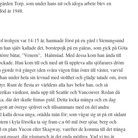
gården Torp, som under hans nit och idoga arbete blev en
 död år 1948.
of troligen var 14-15 år, hamnade först på en gård i Stenungsund
 han själv kallade det, borstepojk på en galeas, som gick på Göta
större båtar, ”Venern”, Halmstad. Med dessa kom han ända till
ckade. Han kom till och med att få uppleva alla sjöfarares dröm
 gjorde två gånger (den svåra vägen från öster till väster, varvid
 han under hela sin levnad med stolthet och glädje talade om, även
tyr. Runt de flesta av världens alla hav befor han, och så
kas västkust, ända upp till Seattle och Vancouver. Redan då
ka, där det skulle finnas guld. Detta locka många och en dag
gott att överge sjölivet och tillsammans med en del andra
l kalla dessa unga, orädda män för; som vågar sig ut på ett sådant
tern i kyla försöka ta sig fram c:a 60 mil över sjöar, berg och
till en plats Yucon eller Skagway, varefter de komma till det trånga
t-passet, där gåsmarsch är det enda möjliga. Vad vi tro är