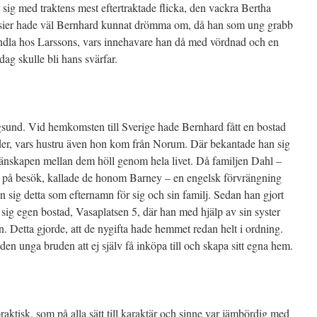
 sig med traktens mest eftertraktade flicka, den vackra Bertha
ntasier hade väl Bernhard kunnat drömma om, då han som ung grabb
 handla hos Larssons, vars innehavare han då med vördnad och en
dag skulle bli hans svärfar.
ungsund. Vid hemkomsten till Sverige hade Bernhard fått en bostad
er, vars hustru även hon kom från Norum. Där bekantade han sig
änskapen mellan dem höll genom hela livet. Då familjen Dahl –
på besök, kallade de honom Barney – en engelsk förvrängning
n sig detta som efternamn för sig och sin familj. Sedan han gjort
sig egen bostad, Vasaplatsen 5, där han med hjälp av sin syster
n. Detta gjorde, att de nygifta hade hemmet redan helt i ordning.
r den unga bruden att ej själv få inköpa till och skapa sitt egna hem.
aktisk, som på alla sätt till karaktär och sinne var jämbördig med