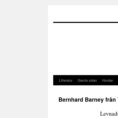
Litteratur
Gamla sidan
Hundar
Bernhard Barney från 
Levnads