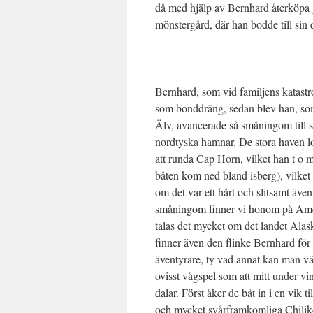
då med hjälp av Bernhard återköpa 
mönstergård, där han bodde till sin
Bernhard, som vid familjens katastr
som bonddräng, sedan blev han, som
Älv, avancerade så småningom till 
nordtyska hamnar. De stora haven lo
att runda Cap Horn, vilket han t o m
båten kom ned bland isberg), vilket
om det var ett hårt och slitsamt även
småningom finner vi honom på Ameri
talas det mycket om det landet Alas
finner även den flinke Bernhard för 
äventyrare, ty vad annat kan man vä
ovisst vågspel som att mitt under vin
dalar. Först åker de båt in i en vik 
och mycket svårframkomliga Chilikoo