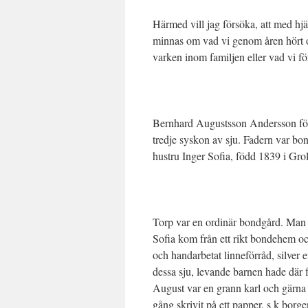
Härmed vill jag försöka, att med hjä
minnas om vad vi genom åren hört o
varken inom familjen eller vad vi fö
Bernhard Augustsson Andersson fö
tredje syskon av sju. Fadern var 
hustru Inger Sofia, född 1839 i Gro
Torp var en ordinär bondgård. Man k
Sofia kom från ett rikt bondehem o
och handarbetat linneförråd, silver 
dessa sju, levande barnen hade där fö
August var en grann karl och gärna
gång skrivit på ett papper, s k borge