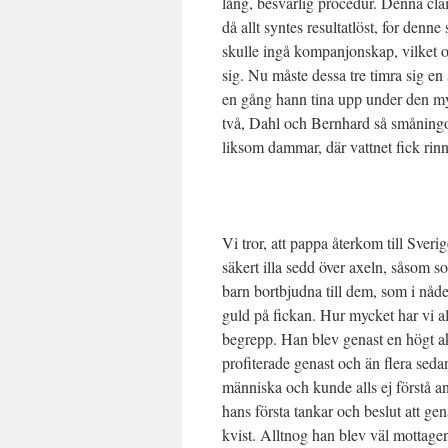
lång, besvärlig procedur. Denna cl
då allt syntes resultatlöst, for den
skulle ingå kompanjonskap, vilket 
sig. Nu måste dessa tre timra sig en
en gång hann tina upp under den my
två, Dahl och Bernhard så småningom 
liksom dammar, där vattnet fick rin
Vi tror, att pappa återkom till Sver
säkert illa sedd över axeln, såsom 
barn bortbjudna till dem, som i nåd
guld på fickan. Hur mycket har vi a
begrepp. Han blev genast en högt a
profiterade genast och än flera sed
människa och kunde alls ej förstå a
hans första tankar och beslut att g
kvist. Alltnog han blev väl mottage