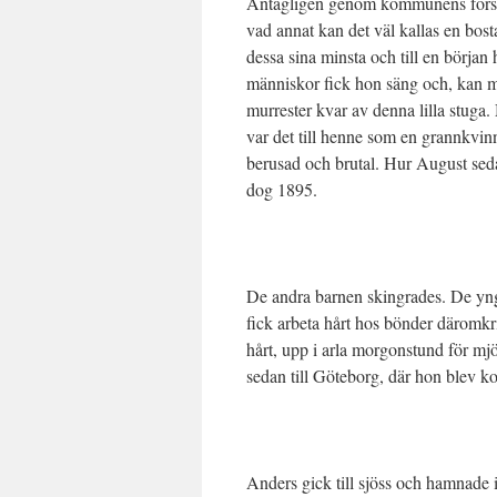
Antagligen genom kommunens försorg b
vad annat kan det väl kallas en bos
dessa sina minsta och till en början
människor fick hon säng och, kan m
murrester kvar av denna lilla stuga
var det till henne som en grannkvi
berusad och brutal. Hur August seda
dog 1895.
De andra barnen skingrades. De yngs
fick arbeta hårt hos bönder däromkrin
hårt, upp i arla morgonstund för mj
sedan till Göteborg, där hon blev k
Anders gick till sjöss och hamnade