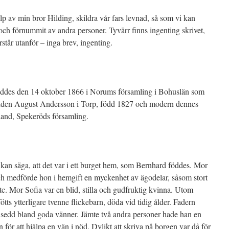
lp av min bror Hilding, skildra vår fars levnad, så som vi kan
ch förnummit av andra personer. Tyvärr finns ingenting skrivet,
rstår utanför – inga brev, ingenting.
ddes den 14 oktober 1866 i Norums församling i Bohuslän som
bonden August Andersson i Torp, född 1827 och modern dennes
land, Spekeröds församling.
an säga, att det var i ett burget hem, som Bernhard föddes. Mor
ch medförde hon i hemgift en myckenhet av ägodelar, såsom stort
etc. Mor Sofia var en blid, stilla och gudfruktig kvinna. Utom
tts ytterligare tvenne flickebarn, döda vid tidig ålder. Fadern
 sedd bland goda vänner. Jämte två andra personer hade han en
n för att hjälpa en vän i nöd. Dylikt att skriva på borgen var då för