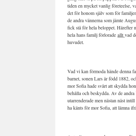
tiden en mycket vanlig företeelse, va
det för honom själv som för familjen
de andra vännerna som jämte August
fick stå för hela beloppet. Härefter
hela hans familj förlorade
allt
vad d
huvudet.
Vad vi kan förmoda hände denna fam
barnet, sonen Lars är född 1882, och
mor Sofia hade svårt att skydda ho
behålla och beskydda. Av de andra 
utarrenderade men nästan näst intill
ha känts för mor Sofia, att lämna ifr