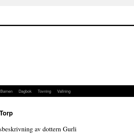
Barnen
Dagbok
Tovning
Vallning
Torp
beskrivning av dottern Gurli