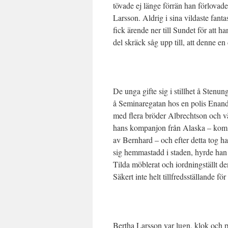
tövade ej länge förrän han förlovade
Larsson. Aldrig i sina vildaste fa
fick ärende ner till Sundet för att
del skräck såg upp till, att denne en 
De unga gifte sig i stillhet å Sten
å Seminaregatan hos en polis Enand
med flera bröder Albrechtson och v
hans kompanjon från Alaska – kom 
av Bernhard – och efter detta tog ha
sig hemmastadd i staden, hyrde han 
Tilda möblerat och iordningställt de
Säkert inte helt tillfredsställande fö
Bertha Larsson var lugn, klok och pr