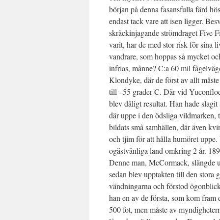
början på denna fasansfulla färd hö
endast tack vare att isen ligger. Bes
skräckinjagande strömdraget Five Fin
varit, har de med stor risk för sina 
vandrare, som hoppas så mycket och h
infrias, månne? C:a 60 mil fågelvä
Klondyke, där de först av allt måste 
till –55 grader C. Där vid Yuconflo
blev dåligt resultat. Han hade sla
där uppe i den ödsliga vildmarken, 
bildats små samhällen, där även kvi
och tjim för att hålla humöret uppe.
ogästvänliga land omkring 2 år. 189
Denne man, McCormack, slängde upp
sedan blev upptakten till den stora 
vändningarna och förstod ögonblicklig
han en av de första, som kom fram di
500 fot, men måste av myndigheterna