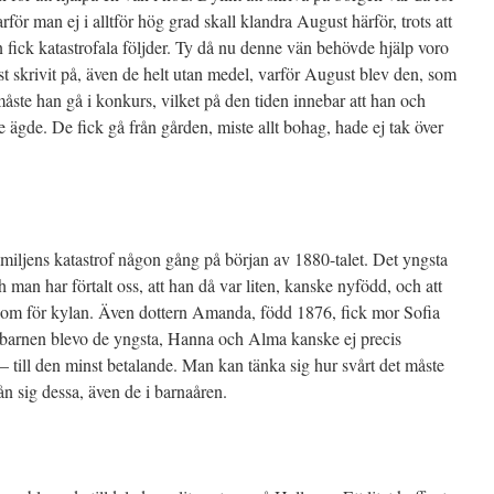
rför man ej i alltför hög grad skall klandra August härför, trots att
 fick katastrofala följder. Ty då nu denne vän behövde hjälp voro
 skrivit på, även de helt utan medel, varför August blev den, som
 måste han gå i konkurs, vilket på den tiden innebar att han och
e ägde. De fick gå från gården, miste allt bohag, hade ej tak över
iljens katastrof någon gång på början av 1880-talet. Det yngsta
 man har förtalt oss, att han då var liten, kanske nyfödd, och att
nom för kylan. Även dottern Amanda, född 1876, fick mor Sofia
barnen blevo de yngsta, Hanna och Alma kanske ej precis
 – till den minst betalande. Man kan tänka sig hur svårt det måste
ån sig dessa, även de i barnaåren.