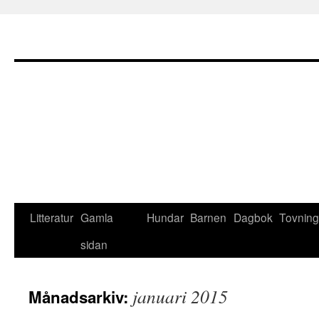
Litteratur
Gamla
Hundar
Barnen
Dagbok
Tovning
sidan
januari 2015
Månadsarkiv: