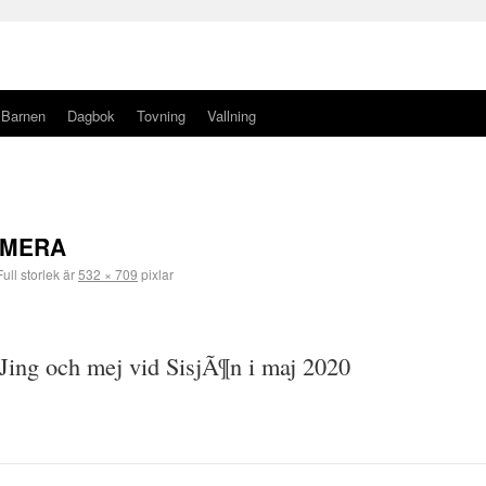
Barnen
Dagbok
Tovning
Vallning
AMERA
ull storlek är
532 × 709
pixlar
Jing och mej vid SisjÃ¶n i maj 2020