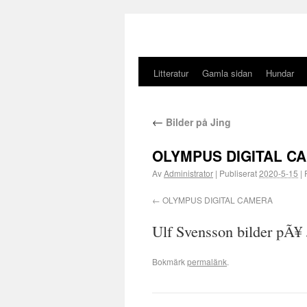
Litteratur
Gamla sidan
Hundar
←
Bilder på Jing
OLYMPUS DIGITAL C
Av
Administrator
|
Publiserat
2020-5-15
|
F
OLYMPUS DIGITAL CAMERA
Ulf Svensson bilder pÃ¥ 
Bokmärk
permalänk
.