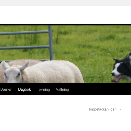
Barnen
Dagbok
Tovning
Vallning
Hoppetackan igen
→