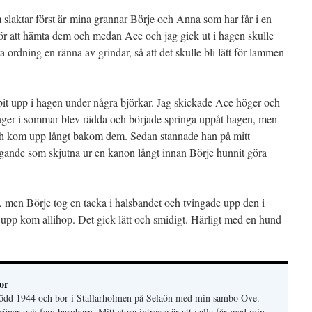
m slaktar först är mina grannar Börje och Anna som har får i en
 för att hämta dem och medan Ace och jag gick ut i hagen skulle
 ordning en ränna av grindar, så att det skulle bli lätt för lammen
 upp i hagen under några björkar. Jag skickade Ace höger och
ånger i sommar blev rädda och började springa uppåt hagen, men
ch kom upp långt bakom dem. Sedan stannade han på mitt
nde som skjutna ur en kanon långt innan Börje hunnit göra
n, men Börje tog en tacka i halsbandet och tvingade upp den i
upp kom allihop. Det gick lätt och smidigt. Härligt med en hund
or
 född 1944 och bor i Stallarholmen på Selaön med min sambo Ove.
söner och fem barnbarn. Mitt stora intresse är att valla får med min