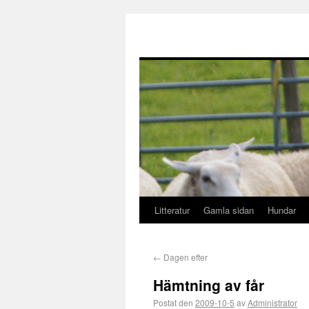
Litteratur
Gamla sidan
Hundar
←
Dagen efter
Hämtning av får
Postat den
2009-10-5
av
Administrator