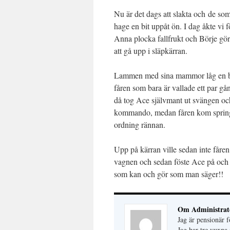
Nu är det dags att slakta och de so
hage en bit uppåt ön. I dag åkte vi
Anna plocka fallfrukt och Börje göra
att gå upp i släpkärran.
Lammen med sina mammor låg en bit
fåren som bara är vallade ett par g
då tog Ace självmant ut svängen o
kommando, medan fåren kom springa
ordning rännan.
Upp på kärran ville sedan inte fåre
vagnen och sedan föste Ace på och 
som kan och gör som man säger!!
Om Administrat
Jag är pensionär
Jag har tre vuxna 