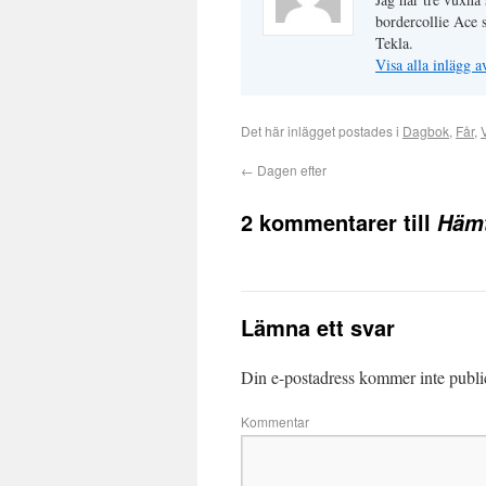
bordercollie Ace 
Tekla.
Visa alla inlägg 
Det här inlägget postades i
Dagbok
,
Får
,
←
Dagen efter
2 kommentarer till
Hämt
Lämna ett svar
Din e-postadress kommer inte publi
Kommentar