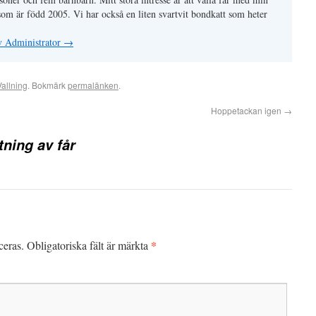
som är född 2005. Vi har också en liten svartvit bondkatt som heter
av Administrator
→
Vallning
. Bokmärk
permalänken
.
Hoppetackan igen
→
ning av får
*
ceras.
Obligatoriska fält är märkta