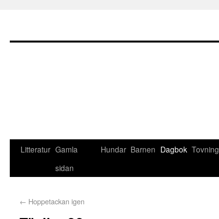
Litteratur
Gamla
Hundar
Barnen
Dagbok
Tovning
sidan
←
Hoppetackan igen