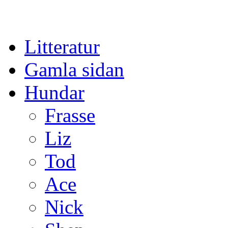
Gå
Litteratur
till
innehåll
Gamla sidan
Hundar
Frasse
Liz
Tod
Ace
Nick