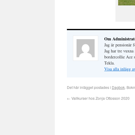
Om Administrat
Jag är pensionär
Jag har tre vuxna 
bordercollie Ace 
Tekla.
Visa alla inlägg 
Det här inlägget postades i
Dagbok
. Bok
←
Vallkurser hos Zonja Ottosson 2020