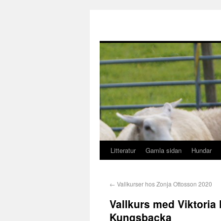
Litteratur
Gamla sidan
Hundar
←
Vallkurser hos Zonja Ottosson 2020
Vallkurs med Viktoria
Kungsbacka