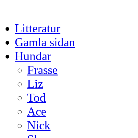
Gå
Litteratur
till
innehåll
Gamla sidan
Hundar
Frasse
Liz
Tod
Ace
Nick