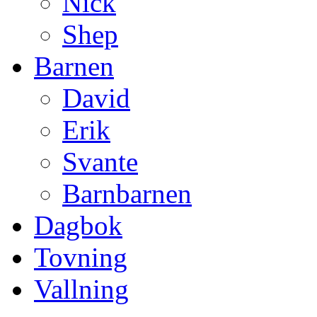
Nick
Shep
Barnen
David
Erik
Svante
Barnbarnen
Dagbok
Tovning
Vallning