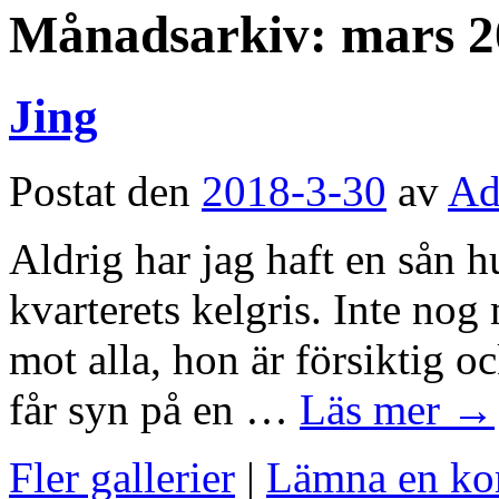
Månadsarkiv:
mars 2
Jing
Postat den
2018-3-30
av
Ad
Aldrig har jag haft en sån h
kvarterets kelgris. Inte nog
mot alla, hon är försiktig oc
får syn på en …
Läs mer
→
Fler gallerier
|
Lämna en k