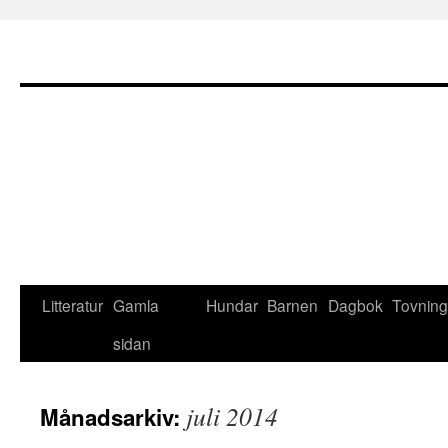
Litteratur
Gamla
Hundar
Barnen
Dagbok
Tovning
sidan
juli 2014
Månadsarkiv: