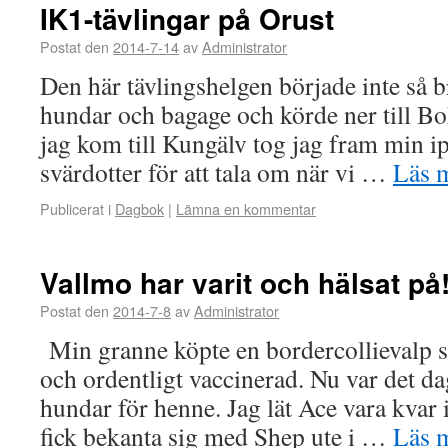
IK1-tävlingar på Orust
Postat den
2014-7-14
av
Administrator
Den här tävlingshelgen började inte så b
hundar och bagage och körde ner till Bo
jag kom till Kungälv tog jag fram min 
svärdotter för att tala om när vi …
Läs 
Publicerat i
Dagbok
|
Lämna en kommentar
Vallmo har varit och hälsat på
Postat den
2014-7-8
av
Administrator
Min granne köpte en bordercollievalp 
och ordentligt vaccinerad. Nu var det da
hundar för henne. Jag lät Ace vara kvar 
fick bekanta sig med Shep ute i …
Läs 