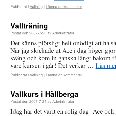
Publicerat i
Vallning
|
Lämna en kommentar
Vallträning
Postat den
2007-7-25
av
Administrator
Det känns plötsligt helt onödigt att ha s
När jag skickade ut Ace i dag höger gjor
sväng och kom in ganska långt bakom får
vare kursen i går! Det verkar …
Läs me
Publicerat i
Vallning
|
Lämna en kommentar
Vallkurs i Hällberga
Postat den
2007-7-24
av
Administrator
Idag har det varit en rolig dag! Ace och 