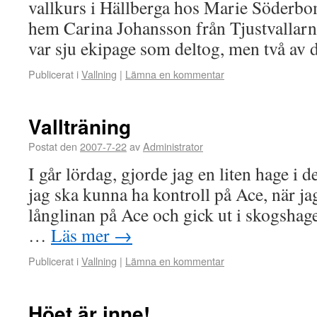
vallkurs i Hällberga hos Marie Söderbo
hem Carina Johansson från Tjustvallarn
var sju ekipage som deltog, men två a
Publicerat i
Vallning
|
Lämna en kommentar
Vallträning
Postat den
2007-7-22
av
Administrator
I går lördag, gjorde jag en liten hage i d
jag ska kunna ha kontroll på Ace, när jag
långlinan på Ace och gick ut i skogshagen
…
Läs mer
→
Publicerat i
Vallning
|
Lämna en kommentar
Höet är inne!