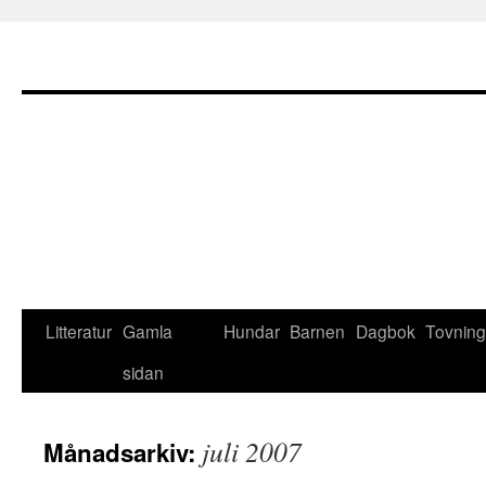
Litteratur
Gamla
Hundar
Barnen
Dagbok
Tovning
sidan
juli 2007
Månadsarkiv: