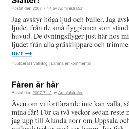
Postat den
2007-7-14
av
Administrator
Jag avskyr höga ljud och buller. Jag avs
ljudet från de små flygplanen som ständi
huvud. De övningsflyger just här hos mi
ljudet från alla gräsklippare och trimm
mer
→
Publicerat i
Vallning
|
Lämna en kommentar
Fåren är här
Postat den
2007-7-12
av
Administrator
Även om vi fortfarande inte kan valla, så
mina får! För ca två veckor sedan reste
jag upp till Alunda norr om Uppsala o
gotlandstackor med sex lamm. Jag fick