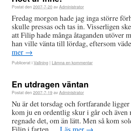
Postat den
2007-7-20
av
Administrator
Fredag morgon hade jag inga större för
skulle pressas och tas in. Visserligen sk
att Filip hade många åtaganden utöver mit
han ville vänta till lördag, eftersom v
mer
→
Publicerat i
Vallning
|
Lämna en kommentar
En utdragen väntan
Postat den
2007-7-19
av
Administrator
Nu är det torsdag och fortfarande ligge
kom ju en ordentlig skur i går och äve
regnade det, om än lätt. Men så kom sole
Filip i farten …
Läs mer
→