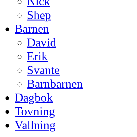
Nick
Shep
Barnen
David
Erik
Svante
Barnbarnen
Dagbok
Tovning
Vallning