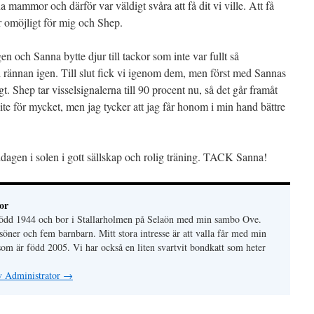
na mammor och därför var väldigt svåra att få dit vi ville. Att få
 omöjligt för mig och Shep.
gen och Sanna bytte djur till tackor som inte var fullt så
 rännan igen. Till slut fick vi igenom dem, men först med Sannas
. Shep tar visselsignalerna till 90 procent nu, så det går framåt
ite för mycket, men jag tycker att jag får honom i min hand bättre
ddagen i solen i gott sällskap och rolig träning. TACK Sanna!
or
 född 1944 och bor i Stallarholmen på Selaön med min sambo Ove.
söner och fem barnbarn. Mitt stora intresse är att valla får med min
som är född 2005. Vi har också en liten svartvit bondkatt som heter
av Administrator
→