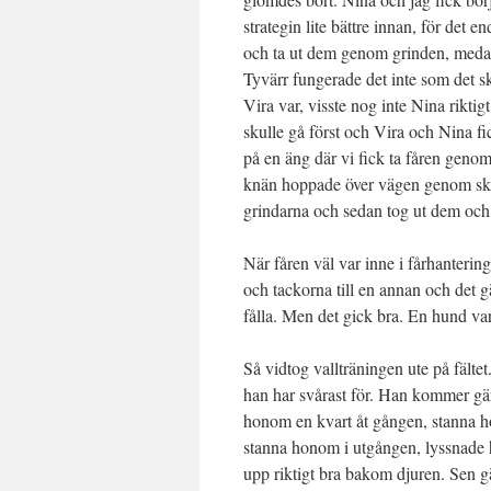
strategin lite bättre innan, för det
och ta ut dem genom grinden, medan
Tyvärr fungerade det inte som det s
Vira var, visste nog inte Nina rikti
skulle gå först och Vira och Nina fi
på en äng där vi fick ta fåren genom
knän hoppade över vägen genom sko
grindarna och sedan tog ut dem och 
När fåren väl var inne i fårhanterin
och tackorna till en annan och det gäl
fålla. Men det gick bra. En hund var
Så vidtog vallträningen ute på fälte
han har svårast för. Han kommer gär
honom en kvart åt gången, stanna h
stanna honom i utgången, lyssnade h
upp riktigt bra bakom djuren. Sen gä