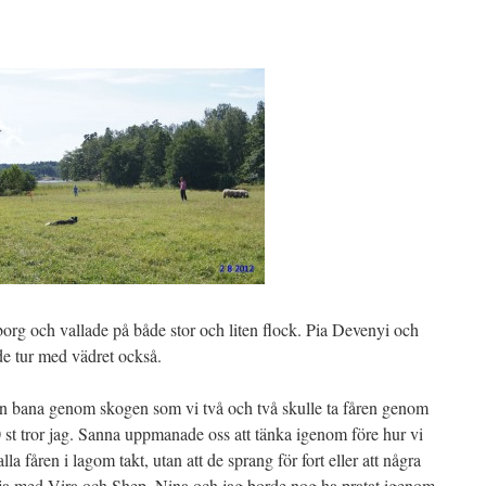
borg och vallade på både stor och liten flock. Pia Devenyi och
de tur med vädret också.
 en bana genom skogen som vi två och två skulle ta fåren genom
50 st tror jag. Sanna uppmanade oss att tänka igenom före hur vi
lla fåren i lagom takt, utan att de sprang för fort eller att några
rja med Vira och Shep. Nina och jag borde nog ha pratat igenom