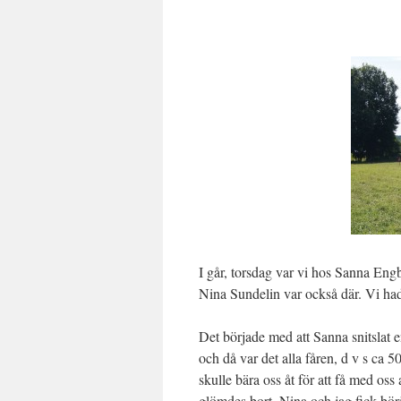
I går, torsdag var vi hos Sanna Eng
Nina Sundelin var också där. Vi ha
Det började med att Sanna snitslat
och då var det alla fåren, d v s ca 
skulle bära oss åt för att få med oss a
glömdes bort. Nina och jag fick bö