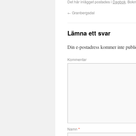
Det här inlägget postades i
Dagbok
. Bok
←
Granbergsdal
Lämna ett svar
Din e-postadress kommer inte publi
Kommentar
Namn
*