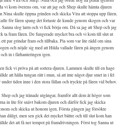
 enda vi kom överens om, var att jag och Shep skulle hämta djuren
 Nina skulle öppna grinden och skicka Vira att stoppa upp fåren.
kulle för fåren spang det fortaste de kunde genom skogen och var
gt. Sanna slog larm och vi fick börja om. Då sa jag att Shep och jag
ck ta fram fåren. De fungerade mycket bra och vi kom till slut ut
 ett par grindar fram och tillbaka. Pia som var lite rädd om sina
gen och nöjde sig med att Hilda vallade fåren på ängen genom
och in i fårhanteringen igen.
gen fick vi pröva på att sortera djuren. Lammen skulle till en hage
lde att hålla tungan rätt i mun, så att inte något djur smet in i fel
 under tiden inne i den stora fållan och tryckte på fåren vid behov.
t. Shep och jag tränade utgångar, framför allt dem åt höger som
na in lite för snävt bakom djuren och därför fick jag skicka
onom och skicka ut honom igen. Första gången jag försökte
an dåligt, men sen gick det mycket bättre och till slut kom han
llde det att få ner tempot på framdrivningen. Först tog Sanna ut