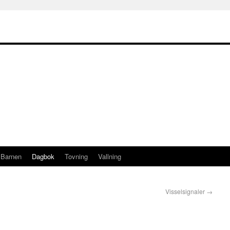
Barnen
Dagbok
Tovning
Vallning
Visselsignaler
→