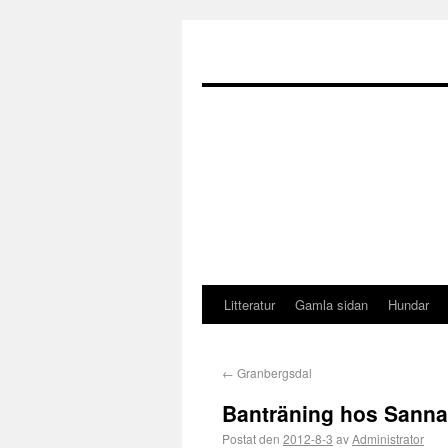
Litteratur
Gamla sidan
Hundar
←
Granbergsdal
Banträning hos Sanna
Postat den
2012-8-3
av
Administrator