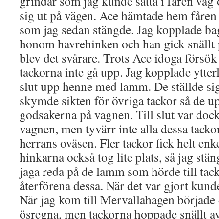
grindar som jag kunde sätta i fåren väg 
sig ut på vägen. Ace hämtade hem fåren t
som jag sedan stängde. Jag kopplade ba
honom havrehinken och han gick snällt 
blev det svårare. Trots Ace idoga försök 
tackorna inte gå upp. Jag kopplade ytterli
slut upp henne med lamm. De ställde sig
skymde sikten för övriga tackor så de up
godsakerna på vagnen. Till slut var dock
vagnen, men tyvärr inte alla dessa tacko
herrans oväsen. Fler tackor fick helt enk
hinkarna också tog lite plats, så jag stän
jaga reda på de lamm som hörde till tac
återförena dessa. När det var gjort kund
När jag kom till Mervallahagen började
ösregna, men tackorna hoppade snällt a