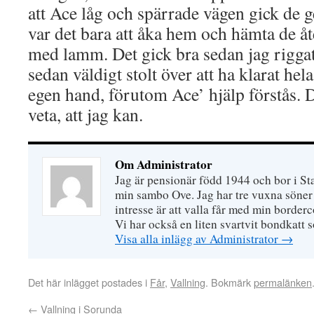
att Ace låg och spärrade vägen gick de g
var det bara att åka hem och hämta de åt
med lamm. Det gick bra sedan jag riggat 
sedan väldigt stolt över att ha klarat hel
egen hand, förutom Ace’ hjälp förstås. D
veta, att jag kan.
Om Administrator
Jag är pensionär född 1944 och bor i S
min sambo Ove. Jag har tre vuxna söner 
intresse är att valla får med min border
Vi har också en liten svartvit bondkatt 
Visa alla inlägg av Administrator
→
Det här inlägget postades i
Får
,
Vallning
. Bokmärk
permalänken
←
Vallning i Sorunda