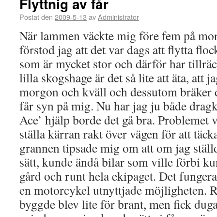
Flyttnig av får
Postat den
2009-5-13
av
Administrator
När lammen väckte mig före fem på mor
förstod jag att det var dags att flytta fl
som är mycket stor och därför har tillrä
lilla skogshage är det så lite att äta, att
morgon och kväll och dessutom bräker de
får syn på mig. Nu har jag ju både drag
Ace’ hjälp borde det gå bra. Problemet v
ställa kärran rakt över vägen för att täc
grannen tipsade mig om att om jag ställde
sätt, kunde ändå bilar som ville förbi k
gård och runt hela ekipaget. Det fungera
en motorcykel utnyttjade möjligheten.
byggde blev lite för brant, men fick dug