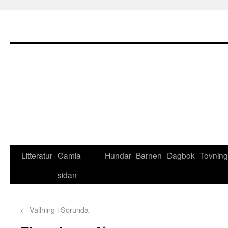
Litteratur
Gamla
Hundar
Barnen
Dagbok
Tovning
sidan
←
Vallning i Sorunda