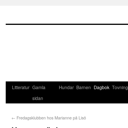
Litteratur
Gamla
Hundar
Barnen
Dagbok
Tovning
sidan
←
Fredagsklubben hos Marianne på Lisö