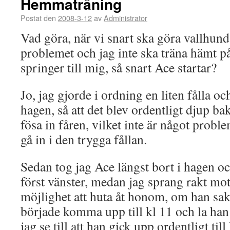
Hemmaträning
Postat den
2008-3-12
av
Administrator
Vad göra, när vi snart ska göra vallhund
problemet och jag inte ska träna hämt p
springer till mig, så snart Ace startar?
Jo, jag gjorde i ordning en liten fålla och
hagen, så att det blev ordentligt djup b
fösa in fåren, vilket inte är något proble
gå in i den trygga fållan.
Sedan tog jag Ace längst bort i hagen 
först vänster, medan jag sprang rakt mot
möjlighet att huta åt honom, om han sak
började komma upp till kl 11 och la han 
jag se till att han gick upp ordentligt til