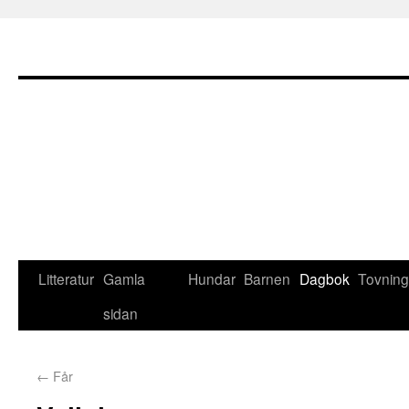
Litteratur
Gamla
Hundar
Barnen
Dagbok
Tovning
sidan
←
Får