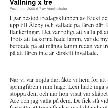
Vallning x tre
Postat den
2008-6-7
av
Administrator
I går bestod fredagsklubben av Kicki och
upp till Äleby och vallade på fåren där. 
flankeringar. Det var roligt att valla på 
Trots att tackorna hade lamm, var de myck
berodde på att många lamm redan var tr
på att fåren inte är särskilt invallade.
När vi var nöjda där, åkte vi hem för att
springfåren i min hage. Lexi hade inga s
stoppa dem och när hon visat var skåpet
Ace och jag valla på dem. De fick stå vid
fortsatte att träna flanker med ibland got