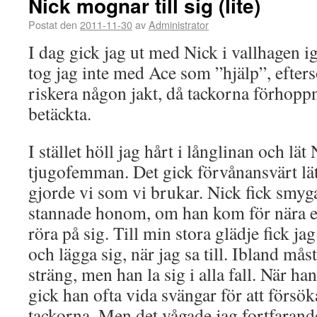
Nick mognar till sig (lite)
Postat den
2011-11-30
av
Administrator
I dag gick jag ut med Nick i vallhagen 
tog jag inte med Ace som ”hjälp”, efters
riskera någon jakt, då tackorna förhoppn
betäckta.
I stället höll jag hårt i långlinan och lät 
tjugofemman. Det gick förvånansvärt lät
gjorde vi som vi brukar. Nick fick smyg
stannade honom, om han kom för nära el
röra på sig. Till min stora glädje fick ja
och lägga sig, när jag sa till. Ibland måst
sträng, men han la sig i alla fall. När ha
gick han ofta vida svängar för att förs
tackorna. Men det vågade jag fortfarand