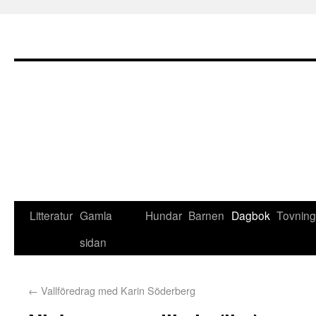
Litteratur
Gamla
Hundar
Barnen
Dagbok
Tovning
sidan
←
Vallföredrag med Karin Söderberg