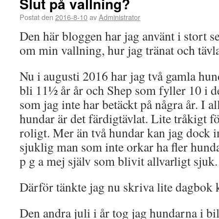
Slut på vallning?
Postat den
2016-8-10
av
Administrator
Den här bloggen har jag använt i stort set
om min vallning, hur jag tränat och tävl
Nu i augusti 2016 har jag två gamla hu
bli 11½ år år och Shep som fyller 10 i 
som jag inte har betäckt på några år. I a
hundar är det färdigtävlat. Lite tråkigt fö
roligt. Mer än två hundar kan jag dock in
sjuklig man som inte orkar ha fler hund
p g a mej själv som blivit allvarligt sjuk.
Därför tänkte jag nu skriva lite dagbok
Den andra juli i år tog jag hundarna i bi