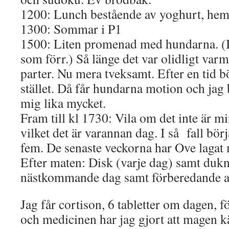
1200: Lunch bestående av yoghurt, hem
1300: Sommar i P1
1500: Liten promenad med hundarna. (B
som förr.) Så länge det var olidligt varm
parter. Nu mera tveksamt. Efter en tid bö
stället. Då får hundarna motion och jag 
mig lika mycket.
Fram till kl 1730: Vila om det inte är min
vilket det är varannan dag. I så fall bör
fem. De senaste veckorna har Ove lagat 
Efter maten: Disk (varje dag) samt dukni
nästkommande dag samt förberedande av
Jag får cortison, 6 tabletter om dagen, f
och medicinen har jag gjort att magen 