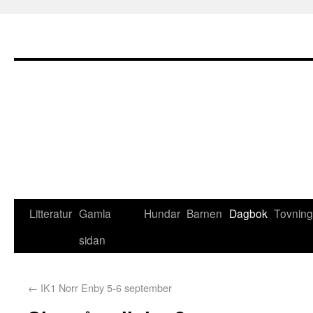
Litteratur
Gamla
Hundar
Barnen
Dagbok
Tovning
sidan
←
IK1 Norr Enby 5-6 september