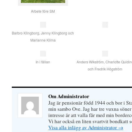
Arbete före SM
Barbro Klingborg, Jenny Klingborg och
Marianne Klima
In i fållan
Anders Wikström, Charlotte Quidi
och Fredrik Högström
Om Administrator
Jag är pensionär född 1944 och bor i S
min sambo Ove. Jag har tre vuxna söner 
intresse är att valla får med min border
Vi har också en liten svartvit bondkatt 
Visa alla inlägg av Administrator
→