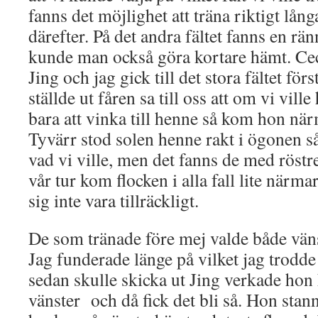
fanns det möjlighet att träna riktigt lå
därefter. På det andra fältet fanns en rä
kunde man också göra kortare hämt. Ceci
Jing och jag gick till det stora fältet fö
ställde ut fåren sa till oss att om vi vill
bara att vinka till henne så kom hon nä
Tyvärr stod solen henne rakt i ögonen så 
vad vi ville, men det fanns de med röstre
vår tur kom flocken i alla fall lite närma
sig inte vara tillräckligt.
De som tränade före mej valde både vän
Jag funderade länge på vilket jag trodde
sedan skulle skicka ut Jing verkade hon h
vänster och då fick det bli så. Hon sta