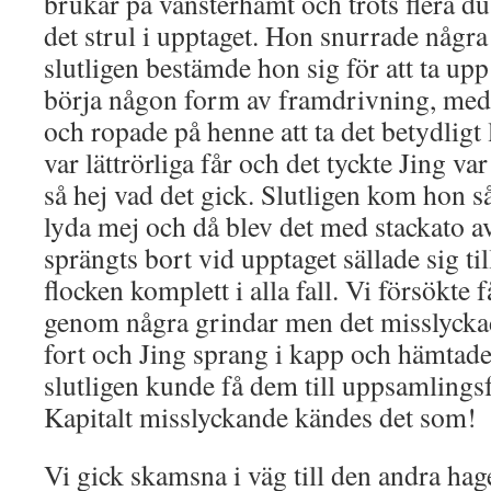
brukar på vänsterhämt och trots flera
det strul i upptaget. Hon snurrade någr
slutligen bestämde hon sig för att ta up
börja någon form av framdrivning, med
och ropade på henne att ta det betydligt
var lättrörliga får och det tyckte Jing va
så hej vad det gick. Slutligen kom hon s
lyda mej och då blev det med stackato av
sprängts bort vid upptaget sällade sig til
flocken komplett i alla fall. Vi försökte 
genom några grindar men det misslyckad
fort och Jing sprang i kapp och hämtade
slutligen kunde få dem till uppsamlingsf
Kapitalt misslyckande kändes det som!
Vi gick skamsna i väg till den andra ha