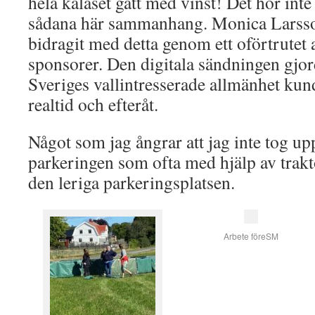
hela kalaset gått med vinst! Det hör inte 
sådana här sammanhang. Monica Larsso
bidragit med detta genom ett oförtrutet 
sponsorer. Den digitala sändningen gjord
Sveriges vallintresserade allmänhet kund
realtid och efteråt.
Något som jag ångrar att jag inte tog up
parkeringen som ofta med hjälp av trakto
den leriga parkeringsplatsen.
Arbete föreSM