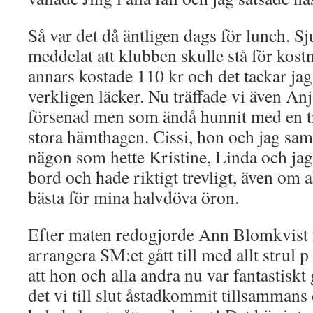
Så var det då äntligen dags för lunch. S
meddelat att klubben skulle stå för kos
annars kostade 110 kr och det tackar jag
verkligen läcker. Nu träffade vi även Anj
försenad men som ändå hunnit med en 
stora hämthagen. Cissi, hon och jag sam
nägon som hette Kristine, Linda och jag s
bord och hade riktigt trevligt, även om 
bästa för mina halvdöva öron.
Efter maten redogjorde Ann Blomkvist f
arrangera SM:et gått till med allt stru
att hon och alla andra nu var fantastiskt
det vi till slut åstadkommit tillsamman