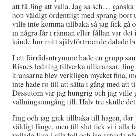
att få Jing att valla. Jag sa sch… ganska
hon väldigt ordentligt med sprang bort 
ville inte komma tillbaka så jag fick gå 
in några får i rännan eller fållan var det
kände hur mitt självförtroende dalade be
I ett förrådsutrymme hade en grupp saml
Risnes ledning tillverka ullkransar. Jing
kransarna blev verkligen mycket fina, me
inte hade ro till att sätta i gång med att ti
Dessutom var jag hungrig och jag ville
vallningsomgång till. Halv tre skulle det
Jing och jag gick tillbaka till hagen, där 
väldigt länge, men till slut fick vi i alla f
vallade Jing i alla fall och jag satsade n