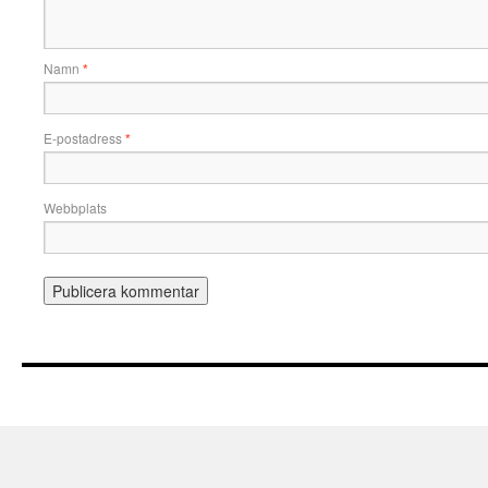
Namn
*
E-postadress
*
Webbplats