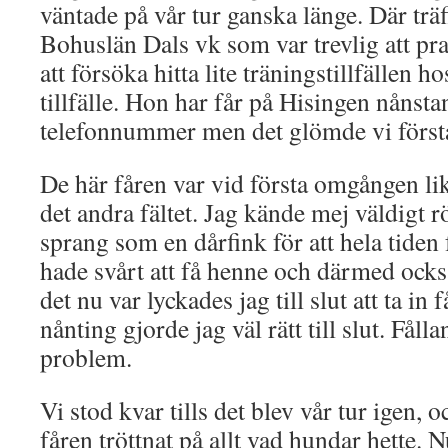
väntade på vår tur ganska länge. Där träff
Bohuslän Dals vk som var trevlig att pr
att försöka hitta lite träningstillfällen 
tillfälle. Hon har får på Hisingen nånsta
telefonnummer men det glömde vi först
De här fåren var vid första omgången li
det andra fältet. Jag kände mej väldigt r
sprang som en dårfink för att hela tide
hade svårt att få henne och därmed ock
det nu var lyckades jag till slut att ta in 
nånting gjorde jag väl rätt till slut. Fåll
problem.
Vi stod kvar tills det blev vår tur igen,
fåren tröttnat på allt vad hundar hette.