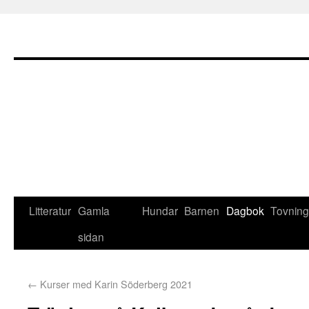
Litteratur
Gamla
Hundar
Barnen
Dagbok
Tovning
sidan
←
Kurser med Karin Söderberg 2021