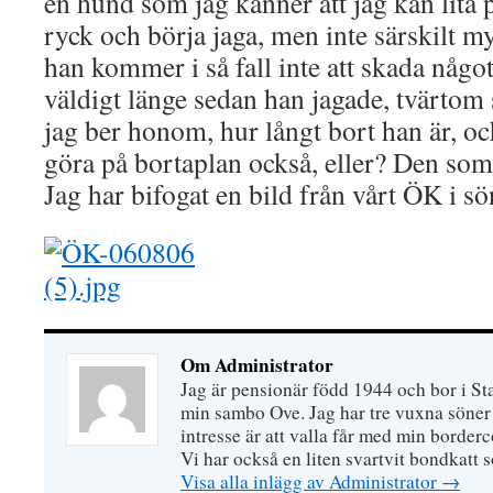
en hund som jag känner att jag kan lita p
ryck och börja jaga, men inte särskilt my
han kommer i så fall inte att skada något
väldigt länge sedan han jagade, tvärtom 
jag ber honom, hur långt bort han är, oc
göra på bortaplan också, eller? Den som 
Jag har bifogat en bild från vårt ÖK i s
Om Administrator
Jag är pensionär född 1944 och bor i S
min sambo Ove. Jag har tre vuxna söner 
intresse är att valla får med min border
Vi har också en liten svartvit bondkatt 
Visa alla inlägg av Administrator
→