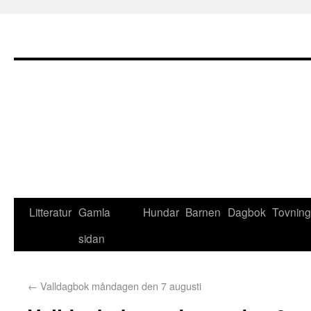
Litteratur
Gamla
Hundar
Barnen
Dagbok
Tovning
sidan
←
Valldagbok måndagen den 7 augusti