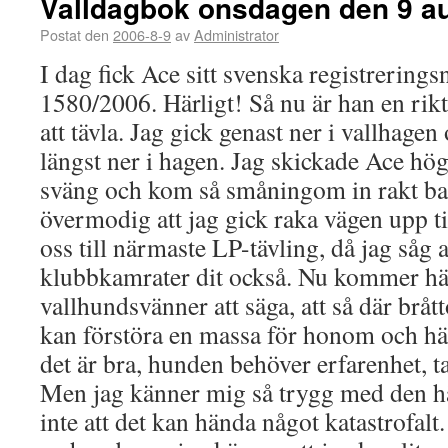
Valldagbok onsdagen den 9 a
Postat den
2006-8-9
av
Administrator
I dag fick Ace sitt svenska registrerin
1580/2006. Härligt! Så nu är han en rikt
att tävla. Jag gick genast ner i vallhagen
längst ner i hagen. Jag skickade Ace hög
sväng och kom så småningom in rakt ba
övermodig att jag gick raka vägen upp t
oss till närmaste LP-tävling, då jag såg
klubbkamrater dit också. Nu kommer hä
vallhundsvänner att säga, att så där bråt
kan förstöra en massa för honom och hä
det är bra, hunden behöver erfarenhet, t
Men jag känner mig så trygg med den hä
inte att det kan hända något katastrofalt.