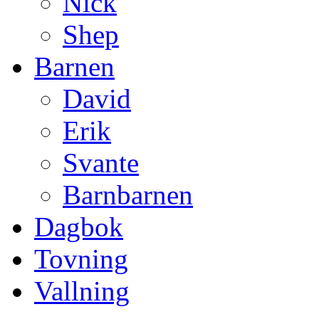
Nick
Shep
Barnen
David
Erik
Svante
Barnbarnen
Dagbok
Tovning
Vallning