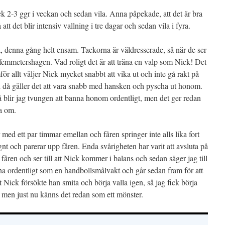
ick 2-3 ggr i veckan och sedan vila. Anna påpekade, att det är bra
å att det blir intensiv vallning i tre dagar och sedan vila i fyra.
, denna gång helt ensam. Tackorna är väldresserade, så när de ser
ofemmetershagen. Vad roligt det är att träna en valp som Nick! Det
ör allt väljer Nick mycket snabbt att vika ut och inte gå rakt på
ch då gäller det att vara snabb med hansken och pyscha ut honom.
å blir jag tvungen att banna honom ordentligt, men det ger redan
ja om.
med ett par timmar emellan och fåren springer inte alls lika fort
gnt och parerar upp fåren. Enda svårigheten har varit att avsluta på
r fåren och ser till att Nick kommer i balans och sedan säger jag till
na ordentligt som en handbollsmålvakt och går sedan fram för att
Nick försökte han smita och börja valla igen, så jag fick börja
, men just nu känns det redan som ett mönster.