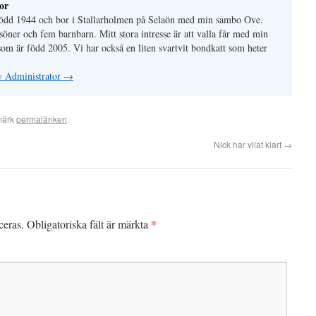
or
 född 1944 och bor i Stallarholmen på Selaön med min sambo Ove.
söner och fem barnbarn. Mitt stora intresse är att valla får med min
som är född 2005. Vi har också en liten svartvit bondkatt som heter
av Administrator
→
märk
permalänken
.
Nick har vilat klart
→
*
ceras.
Obligatoriska fält är märkta