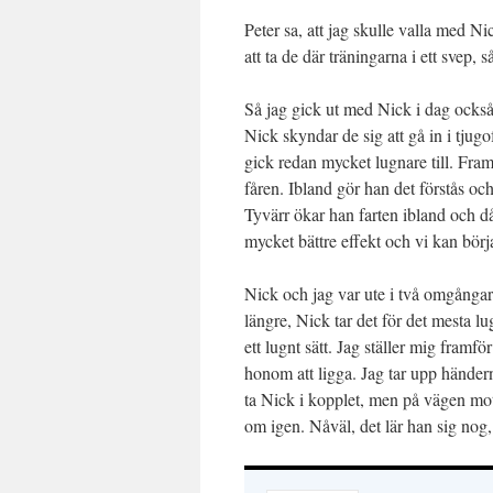
Peter sa, att jag skulle valla med N
att ta de där träningarna i ett svep, s
Så jag gick ut med Nick i dag också
Nick skyndar de sig att gå in i tjug
gick redan mycket lugnare till. Framf
fåren. Ibland gör han det förstås o
Tyvärr ökar han farten ibland och d
mycket bättre effekt och vi kan bör
Nick och jag var ute i två omgångar 
längre, Nick tar det för det mesta lu
ett lugnt sätt. Jag ställer mig framfö
honom att ligga. Jag tar upp händer
ta Nick i kopplet, men på vägen mot 
om igen. Nåväl, det lär han sig nog