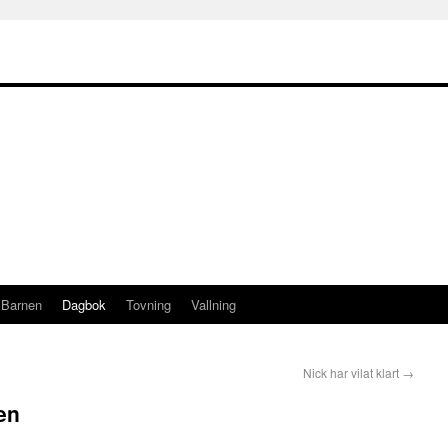
Barnen
Dagbok
Tovning
Vallning
Nick har vilat klart
→
en