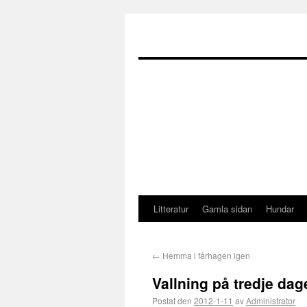
Litteratur
Gamla sidan
Hundar
←
Hemma i fårhagen igen
Vallning på tredje dag
Postat den
2012-1-11
av
Administrator