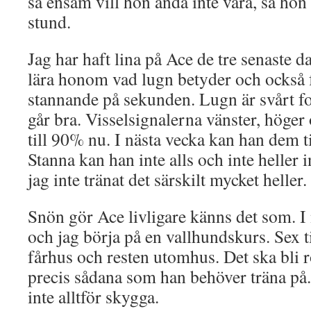
så ensam vill hon ändå inte vara, så ho
stund.
Jag har haft lina på Ace de tre senaste 
lära honom vad lugn betyder och också f
stannande på sekunden. Lugn är svårt fo
går bra. Visselsignalerna vänster, höger
till 90% nu. I nästa vecka kan han dem ti
Stanna kan han inte alls och inte heller 
jag inte tränat det särskilt mycket heller.
Snön gör Ace livligare känns det som. I
och jag börja på en vallhundskurs. Sex til
fårhus och resten utomhus. Det ska bli r
precis sådana som han behöver träna på
inte alltför skygga.