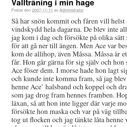
Vallträning i min hage
Postat den
2007-11-11
av
Administrator
Så har snön kommit och fåren vill helst s
vindskydd hela dagarna. De blev inte all
jag kom i dag och försökte på olika sätt s
för att gå ner till ängen. Men Ace var be
kom de allihop, även Måssa. Måssa är et
får. Hon går gärna för sig själv och hon s
Ace föser dem. I morse hade hon lagt si
och kunde inte komma fram, så jag blev 
henne Ace’ halsband och koppel och dra
som jag drog fram hennes framben. Hopp
läxan, så att hon inte ligger där varje 
försökte hon maska och var på väg tillbak
tog ut flocken och jag tänkte låta henne 