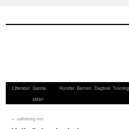
Litteratur
Gamla
Hundar
Barnen
Dagbok
Tovning
sidan
←
vallträning mm